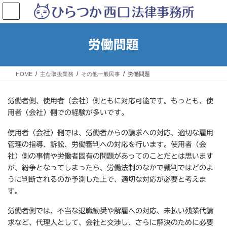
コ
ナ
ン
ビ
テ
ゲ
ン
ー
労働問題
ツ
シ
へ
ョ
ス
ン
HOME
主な取扱業務
その他一般民事
労働問題
キ
に
ッ
移
プ
動
労働者側、使用者（会社）側ともに対応可能です。もっとも、使
用者（会社）側での経験が多いです。
使用者（会社）側では、労働者からの請求への対応、適切な雇用
管理の指導、訴訟、労働審判への対応を行います。使用者（会
社）側の事情や労働者固有の問題があってのことだとは思います
が、紛争となってしまったら、労働法制のなかで裁判ではどのよ
うに判断されるのか予測した上で、適切な対応が必要と考えま
す。
労働者側では、不当な退職勧奨や解雇への対応、未払い残業代請
求など、代理人として、会社と交渉し、さらに解決のために必要