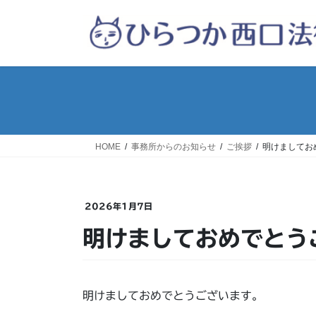
コ
ナ
ン
ビ
テ
ゲ
ン
ー
ツ
シ
へ
ョ
ス
ン
キ
に
ッ
移
HOME
事務所からのお知らせ
ご挨拶
明けましてお
プ
動
2026年1月7日
明けましておめでとう
明けましておめでとうございます。