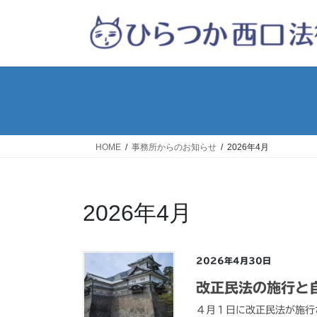
コ
ナ
ン
ビ
テ
ゲ
ン
ー
ツ
シ
へ
ョ
ス
ン
キ
に
ッ
移
HOME
事務所からのお知らせ
2026年4月
プ
動
2026年4月
2026年4月30日
改正民法の施行と
４月１日に改正民法が施行