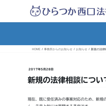
コ
ナ
ン
ビ
テ
ゲ
ン
ー
ツ
シ
へ
ョ
ス
ン
キ
に
ッ
移
HOME
事務所からのお知らせ
お知らせ
新規の法律
プ
動
2017年5月28日
新規の法律相談につい
現在、既に受任済みの事案対応のため、新規