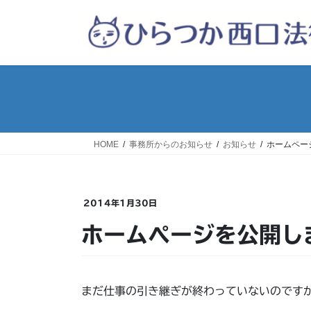
コ
ナ
ン
ビ
テ
ゲ
ン
ー
ツ
シ
へ
ョ
ス
ン
キ
に
ッ
移
HOME
事務所からのお知らせ
お知らせ
ホームペー
プ
動
2014年1月30日
ホームページを公開し
まだ仕事の引き継ぎが終わっていないのです